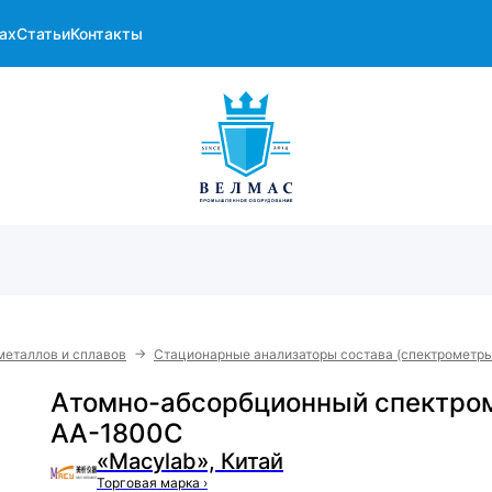
ах
Статьи
Контакты
→
металлов и сплавов
Стационарные анализаторы состава (спектрометры
Атомно-абсорбционный спектро
AA-1800C
«Macylab», Китай
Торговая марка
›