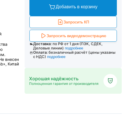
Добавить в корзину
Запросить КП
й
Запросить видеодемонстрацию
Доставка:
по РФ от 1 дня (ПЭК, СДЕК,
ства
Деловые линии)
подробнее
ию
Оплата:
безналичный расчёт (цены указаны
ым.
с НДС)
подробнее
Не внесен
b», Китай
Хорошая надёжность
Полноценная гарантия от производителя