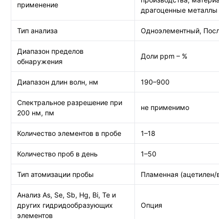
применение
драгоценные металлы
Тип анализа
Одноэлементный, Посл
Диапазон пределов
Доли ppm – %
обнаружения
Диапазон длин волн, нм
190–900
Спектральное разрешение при
не применимо
200 нм, пм
Количество элементов в пробе
1–18
Количество проб в день
1–50
Тип атомизации пробы
Пламенная (ацетилен/
Анализ As, Se, Sb, Hg, Bi, Te и
других гидридообразующих
Опция
элементов