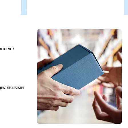
мплекс
ициальными