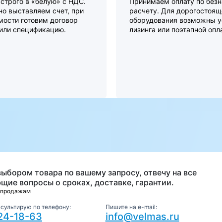
строго в «белую» с НДС.
Принимаем оплату по без
о выставляем счет, при
расчету. Для дорогостоящ
мости готовим договор
оборудования возможны у
 или спецификацию.
лизинга или поэтапной опл
а
выбором товара по вашему запросу, отвечу на все
щие вопросы о сроках, доставке, гарантии.
 продажам
нсультирую по телефону:
Пишите на e-mail:
24-18-63
info@velmas.ru