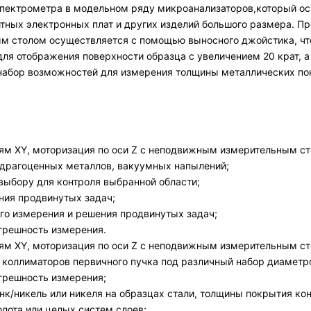
пектрометра в модельном ряду микроанализаторов,который ос
тных электронных плат и других изделий большого размера. П
ным столом осуществляется с помощью выносного джойстика, ч
 отображения поверхности образца с увеличением 20 крат, а 
набор возможностей для измерения толщины металлических пок
сям XY, моторизация по оси Z с неподвижным измерительным ст
 драгоценных металлов, вакуумных напылений;
выбору для контроля выбранной области;
ния продвинутых задач;
го измерения и решения продвинутых задач;
грешность измерения.
сям XY, моторизация по оси Z с неподвижным измерительным ст
коллиматоров первичного пучка под различный набор диаметр
грешность измерения;
к/никель или никеля на образцах стали, толщины покрытия кон
олота или целых систем слоев;