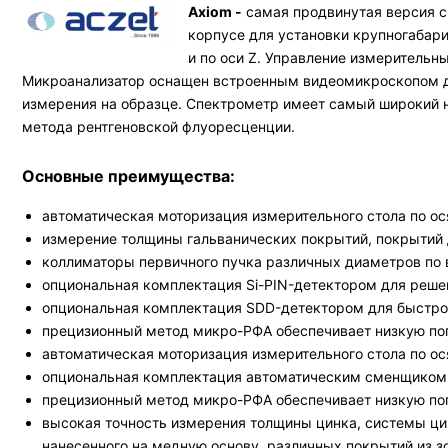
Axiom -
самая продвинутая версия с
корпусе для установки крупногабари
и по оси Z. Управление измеритель
Микроанализатор оснащен встроенным видеомикроскопом для
измерения на образце. Спектрометр имеет самый широкий 
метода рентгеновской флуоресценции.
Основные преимущества:
автоматическая моторизация измерительного стола по о
измерение толщины гальванических покрытий, покрытий
коллиматоры первичного пучка различных диаметров по 
опциональная комплектация Si-PIN-детектором для реше
опциональная комплектация SDD-детектором для быстро
прецизионный метод микро-РФА обеспечивает низкую по
автоматическая моторизация измерительного стола по о
опциональная комплектация автоматическим сменщиком 
прецизионный метод микро-РФА обеспечивает низкую по
высокая точность измерения толщины цинка, системы цин
нанесенного на медную основу, различных покрытий из з