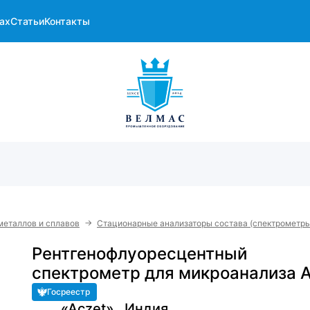
ах
Статьи
Контакты
→
металлов и сплавов
Стационарные анализаторы состава (спектрометры
Рентгенофлуоресцентный
спектрометр для микроанализа 
Госреестр
«Aczet» , Индия