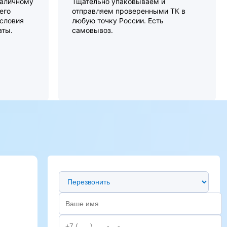
наличному
Тщательно упаковываем и
его
отправляем проверенными ТК в
словия
любую точку России. Есть
аты.
самовывоз.
Предпочтительный способ связи