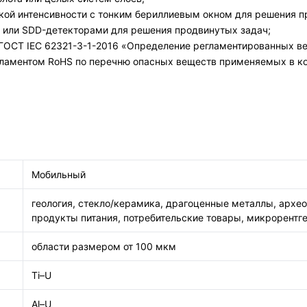
кой интенсивности с тонким бериллиевым окном для решения п
 или SDD-детекторами для решения продвинутых задач;
 ГОСТ IEC 62321-3-1-2016 «Определение регламентированных ве
гламентом RoHS по перечню опасных веществ применяемых в ко
Мобильный
геология, стекло/керамика, драгоценные металлы, архео
продукты питания, потребительские товары, микрорентг
области размером от 100 мкм
Ti–U
Al–U