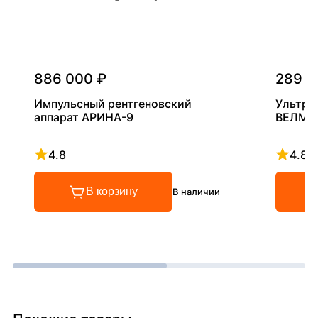
886 000 ₽
289 0
Импульсный рентгеновский
Ультра
аппарат АРИНА-9
ВЕЛМА
4.8
4.8
Рейтинг 4.8 из 5
Рейтинг
В корзину
В наличии