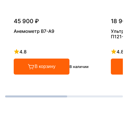
45 900 ₽
18 90
Анемометр В7-А9
Ультра
П121-5
4.8
4.8
Рейтинг 4.8 из 5
Рейтинг
В корзину
В наличии