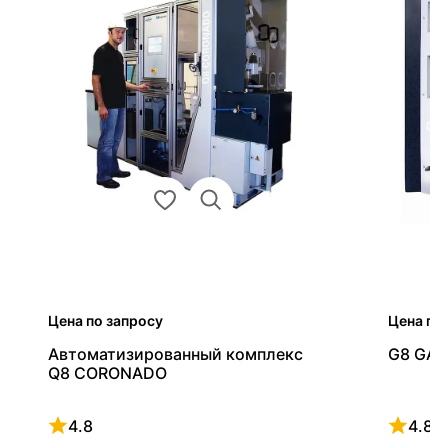
Цена по запросу
Цена по
Автоматизированный комплекс
G8 GAL
Q8 CORONADO
4.8
4.8
Рейтинг 4.8 из 5
Рейтинг