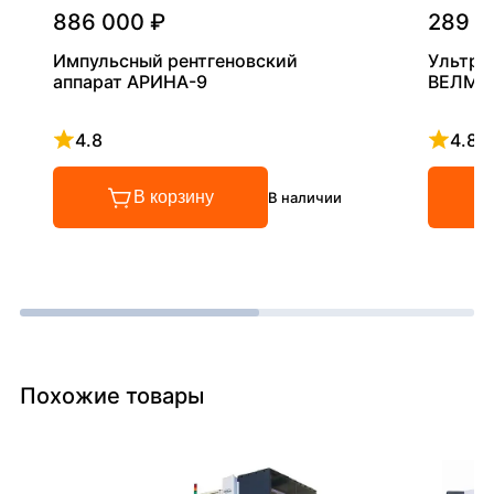
886 000 ₽
289 0
Импульсный рентгеновский
Ультра
аппарат АРИНА-9
ВЕЛМА
4.8
4.8
Рейтинг 4.8 из 5
Рейтинг
В корзину
В наличии
Похожие товары