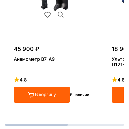
45 900 ₽
18 90
Анемометр В7-А9
Ультра
П121-5
4.8
4.8
Рейтинг 4.8 из 5
Рейтинг
В корзину
В наличии