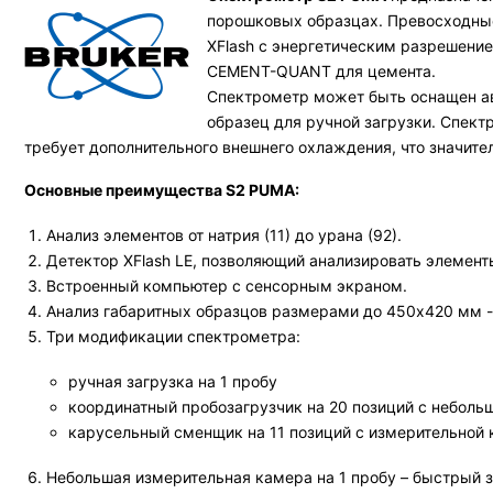
порошковых образцах. Превосходные
XFlash с энергетическим разрешени
CEMENT-QUANT для цемента.
Спектрометр может быть оснащен ав
образец для ручной загрузки. Спек
требует дополнительного внешнего охлаждения, что значите
Основные преимущества S2 PUMA:
Анализ элементов от натрия (11) до урана (92).
Детектор XFlash LE, позволяющий анализировать элементы 
Встроенный компьютер с сенсорным экраном.
Анализ габаритных образцов размерами до 450х420 мм -
Три модификации спектрометра:
ручная загрузка на 1 пробу
координатный пробозагрузчик на 20 позиций с неболь
карусельный сменщик на 11 позиций с измерительной 
Небольшая измерительная камера на 1 пробу – быстрый з