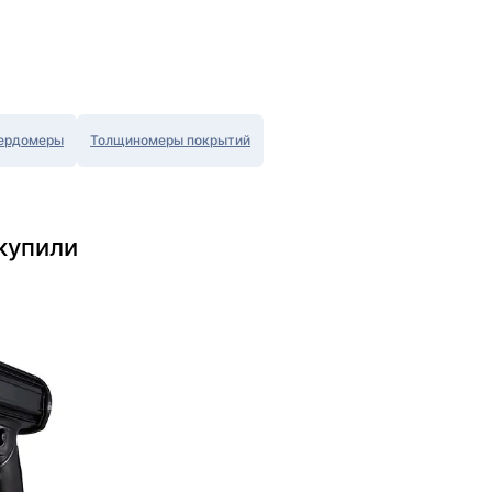
ердомеры
Толщиномеры покрытий
купили