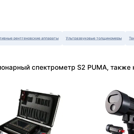
тивные рентгеновские аппараты
Ультразвуковые толщиномеры
Тв
ионарный спектрометр S2 PUMA, также 