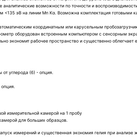
 аналитические возможности по точности и воспроизводимости
ем <135 эВ на линии Mn Kα. Возможна комплектация готовыми 
томатическим координатным или карусельным пробозагрузчико
трометр оборудован встроенным компьютером с сенсорным экран
льно экономит рабочее пространство и существенно облегчает 
от углерода (6) - опция.
 опция.
шой измерительной камерой на 1 пробу
камерой для больших образцов.
апуск измерений и существенная экономия гелия при анализе ж