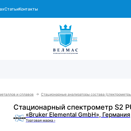
ах
Статьи
Контакты
→
металлов и сплавов
Стационарные анализаторы состава (спектрометры
Стационарный спектрометр S2 
«Bruker Elemental GmbH», Германия
Торговая марка
›