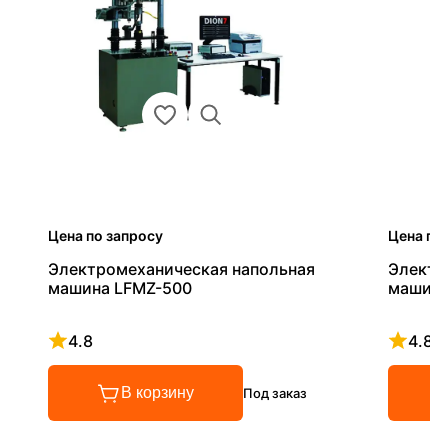
Цена по запросу
Цена по
Электромеханическая напольная
Электр
машина LFMZ-500
машина
4.8
4.8
Рейтинг 4.8 из 5
Рейтинг
В корзину
Под заказ