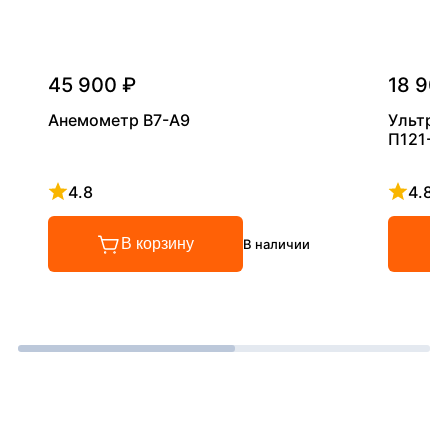
45 900 ₽
18 90
Анемометр В7-А9
Ультра
П121-5
4.8
4.8
Рейтинг 4.8 из 5
Рейтинг
В корзину
В наличии