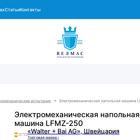
ах
Статьи
Контакты
→
ромеханические испытания
Электромеханическая напольная машина 
Электромеханическая напольная
машина LFMZ-250
«Walter + Bai AG», Швейцария
Торговая марка
›