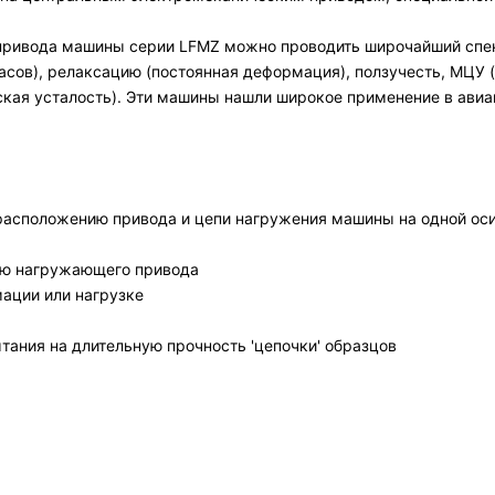
привода машины серии LFMZ можно проводить широчайший спек
асов), релаксацию (постоянная деформация), ползучесть, МЦУ
кая усталость). Эти машины нашли широкое применение в ави
асположению привода и цепи нагружения машины на одной ос
ию нагружающего привода
ации или нагрузке
тания на длительную прочность 'цепочки' образцов