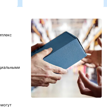
мплекс
ициальными
омогут