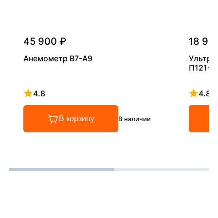
45 900 ₽
18 90
Анемометр В7-А9
Ультра
П121-5
4.8
4.8
Рейтинг 4.8 из 5
Рейтинг
В корзину
В наличии