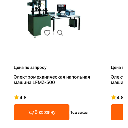
Цена по запросу
Цена по
Электромеханическая напольная
Электр
машина LFMZ-500
машина
4.8
4.8
Рейтинг 4.8 из 5
Рейтинг
В корзину
Под заказ